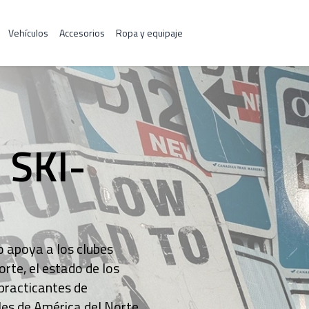
Vehículos
Accesorios
Ropa y equipaje
SKI-
 apoya a los clubes
rte, el estado de los
 practicantes de
les de América del Norte.