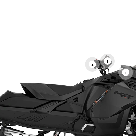
+
+
+